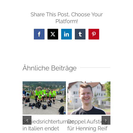
Share This Post, Choose Your
Platform!
Facebook
X
LinkedIn
Tumblr
Pinterest
Ähnliche Beiträge
Schiedsrichterturnier
Doppel Aufstieg
Aufstieg
in Italien endet
für Henning Reif
Perspek