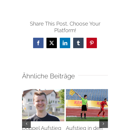
Share This Post, Choose Your
Platform!
Facebook
X
LinkedIn
Tumblr
Pinterest
Ähnliche Beiträge
Doppel Aufstieg
Aufstieg in den
Aufstieg