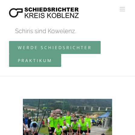
Zum
Inhalt
springen
Schiris sind Kowelenz.
WERDE SCHIEDSRICHTER
PRAKTIKUM
Zeige
grösseres
Bild