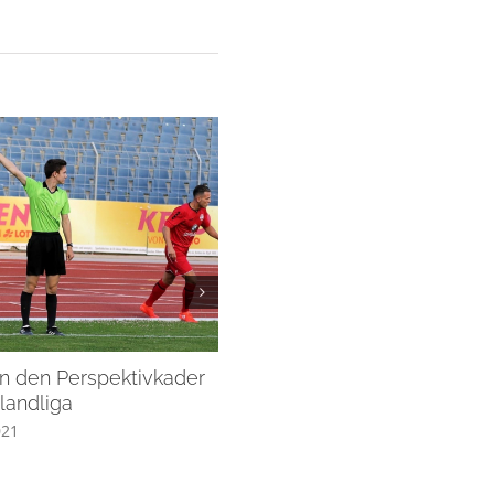
in den Perspektivkader
Aufstieg in die Bezirksliga
landliga
Mai 27th, 2021
021