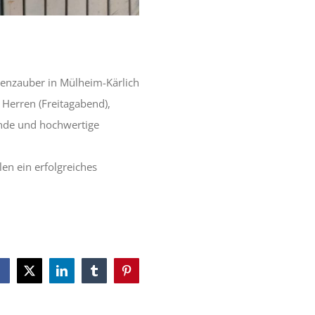
enzauber in Mülheim-Kärlich
 Herren (Freitagabend),
ende und hochwertige
len ein erfolgreiches
Facebook
X
LinkedIn
Tumblr
Pinterest