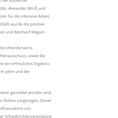
k der Koblenzer
etzki, Alexander Mroß und
en für die intensive Arbeit,
nfalls wurde die positive
isen und Reinhard Maguin
edsrichterobmanns
chterausschuss, sowie die
e ein erfreuliches Ergebnis
ei Jahre und die
ierer gemeldet worden sind,
m Rothes vorgezogen. Dieser
Einflussnahme von
er Schiedsrichtervereinigung