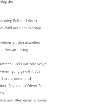
hlag der
Henning Reif und Kevin
ur Wahl auf dem Kreistag
wieder an den aktuellen
 der Versammlung
swesen) und Fuat Yalcinkaya
rvereinigung gewählt. Als
uchsreferenten und
bert Depken ist Oliver Sons
en.
ete und allen einen schönen