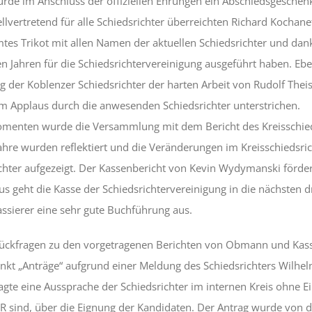
urde im Anschluss der offiziellen Ehrungen ein Abschiedsgeschen
tellvertretend für alle Schiedsrichter überreichten Richard Kochan
mtes Trikot mit allen Namen der aktuellen Schiedsrichter und dankt
en Jahren für die Schiedsrichtervereinigung ausgeführt haben. Ebe
g der Koblenzer Schiedsrichter der harten Arbeit von Rudolf The
m Applaus durch die anwesenden Schiedsrichter unterstrichen.
menten wurde die Versammlung mit dem Bericht des Kreisschi
i Jahre wurden reflektiert und die Veränderungen im Kreisschiedsri
chter aufgezeigt. Der Kassenbericht von Kevin Wydymanski fördert
s geht die Kasse der Schiedsrichtervereinigung in die nächsten dr
ssierer eine sehr gute Buchführung aus.
ückfragen zu den vorgetragenen Berichten von Obmann und Kass
t „Anträge“ aufgrund einer Meldung des Schiedsrichters Wilhel
agte eine Aussprache der Schiedsrichter im internen Kreis ohne 
R sind, über die Eignung der Kandidaten. Der Antrag wurde von d