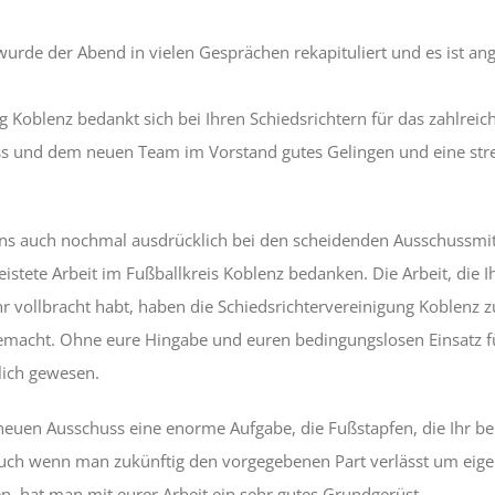
urde der Abend in vielen Gesprächen rekapituliert und es ist ang
g Koblenz bedankt sich bei Ihren Schiedsrichtern für das zahlrei
und dem neuen Team im Vorstand gutes Gelingen und eine stress
ns auch nochmal ausdrücklich bei den scheidenden Ausschussmit
istete Arbeit im Fußballkreis Koblenz bedanken. Die Arbeit, die Ih
 Ihr vollbracht habt, haben die Schiedsrichtervereinigung Koblenz 
macht. Ohne eure Hingabe und euren bedingungslosen Einsatz fü
lich gewesen.
 neuen Ausschuss eine enorme Aufgabe, die Fußstapfen, die Ihr be
 Auch wenn man zukünftig den vorgegebenen Part verlässt um eig
 hat man mit eurer Arbeit ein sehr gutes Grundgerüst.