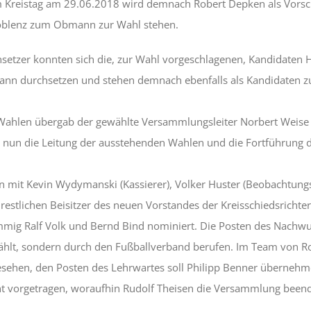
m Kreistag am 29.06.2018 wird demnach Robert Depken als Vorsc
Koblenz zum Obmann zur Wahl stehen.
nsetzer konnten sich die, zur Wahl vorgeschlagenen, Kandidaten 
ann durchsetzen und stehen demnach ebenfalls als Kandidaten z
Wahlen übergab der gewählte Versammlungsleiter Norbert Weise 
 nun die Leitung der ausstehenden Wahlen und die Fortführung
n mit Kevin Wydymanski (Kassierer), Volker Huster (Beobachtung
 restlichen Beisitzer des neuen Vorstandes der Kreisschiedsrichte
mmig Ralf Volk und Bernd Bind nominiert. Die Posten des Nachw
hlt, sondern durch den Fußballverband berufen. Im Team von Ro
sehen, den Posten des Lehrwartes soll Philipp Benner übernehm
t vorgetragen, woraufhin Rudolf Theisen die Versammlung beend