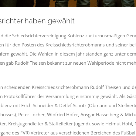
srichter haben gewählt
 die Schiedsrichtervereinigung Koblenz zur turnusmäßigen Gene
n für den Posten des Kreisschiedsrichterobmanns und seiner beid
üfern gewählt. Die Wahlen in diesem Jahr standen ganz unter dem
en gab Rudolf Theisen bekannt zur neuen Wahlperiode nicht me
n scheidenden Kreisschiedsrichterobmann Rudolf Theisen und de
in Protokollführer der Versammlung einstimmig gewählt. Als Gäst
blenz mit Erich Schneider & Detlef Schütz (Obmann und Stellvert
usses), Peter Löcher, Winfried Höfer, Ansgar Hasselberg & Micha
er, Kreisjugendleiter & Staffelleiter Jugend), sowie Helmut Hohl
gane des FVR) Vertreter aus verschiedenen Bereichen des Fußba