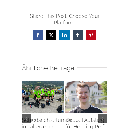
Share This Post, Choose Your
Platform!
Facebook
X
LinkedIn
Tumblr
Pinterest
Ähnliche Beiträge
Schiedsrichterturnier
Doppel Aufstieg
Aufstieg
in Italien endet
für Henning Reif
Perspek