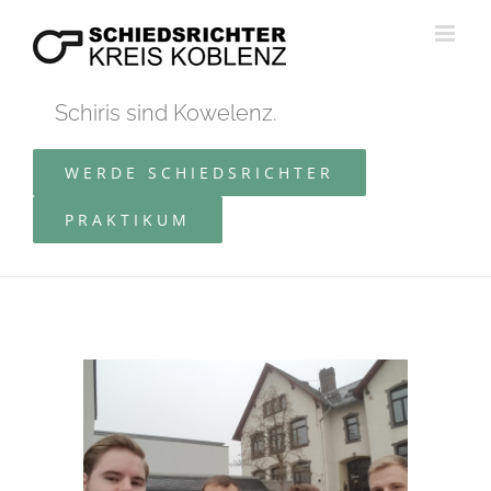
Zum
Inhalt
springen
Schiris sind Kowelenz.
WERDE SCHIEDSRICHTER
PRAKTIKUM
Zeige
grösseres
Bild