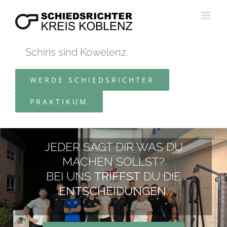
Zum
Inhalt
springen
Schiris sind Kowelenz.
WERDE SCHIEDSRICHTER
PRAKTIKUM
JEDER SAGT DIR WAS DU
MACHEN SOLLST?
BEI UNS
TRIFFST
DU DIE
ENTSCHEIDUNGEN
.