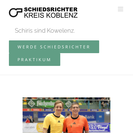
Zum
Inhalt
springen
Schiris sind Kowelenz.
WERDE SCHIEDSRICHTER
PRAKTIKUM
Zeige
grösseres
Bild