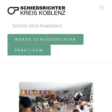
Zum
Inhalt
springen
Schiris sind Kowelenz.
WERDE SCHIEDSRICHTER
PRAKTIKUM
Zeige
grösseres
Bild