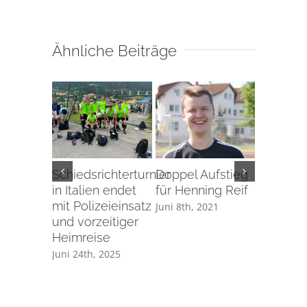
Ähnliche Beiträge
Schiedsrichterturnier
Doppel Aufstieg
Aufstieg
in Italien endet
für Henning Reif
Perspek
mit Polizeieinsatz
der
Juni 8th, 2021
und vorzeitiger
Rheinlan
Heimreise
Mai 31st, 
Juni 24th, 2025