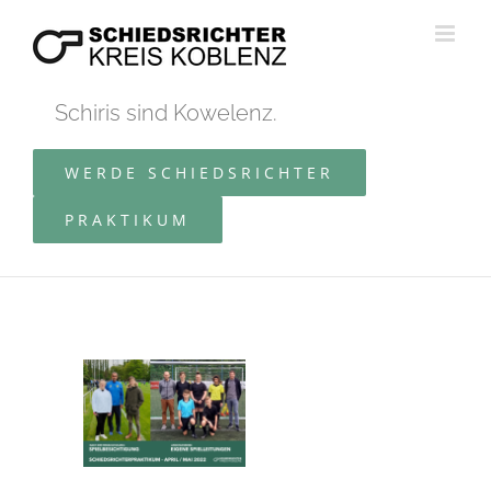
Zum
Inhalt
springen
Schiris sind Kowelenz.
WERDE SCHIEDSRICHTER
PRAKTIKUM
Zeige
grösseres
Bild