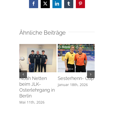
Facebook
X
LinkedIn
Tumblr
Pinterest
Ähnliche Beiträge
Noah Netten
Sesterhenn- Cup
Erstes
beim JLK-
Herrensp
Januar 18th, 2026
Osterlehrgang in
Schiedsr
Berlin
Manuel
Mai 11th, 2026
November 