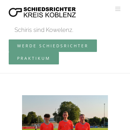
Zum
Inhalt
springen
Schiris sind Kowelenz.
WERDE SCHIEDSRICHTER
PRAKTIKUM
Zeige
grösseres
Bild