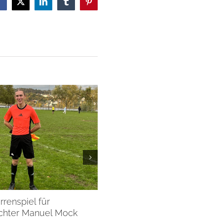
Facebook
X
LinkedIn
Tumblr
Pinterest
rrenspiel für
Internationaler Einsatz für
ichter Manuel Mock
Schiedsrichter Oliver Sons