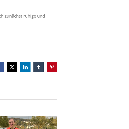
uch zunächst ruhige und
Facebook
X
LinkedIn
Tumblr
Pinterest