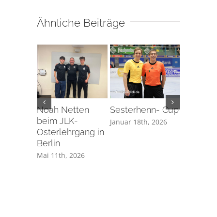
Ähnliche Beiträge
Noah Netten
Sesterhenn- Cup
Erstes
beim JLK-
Herrensp
Januar 18th, 2026
Osterlehrgang in
Schiedsr
Berlin
Manuel
Mai 11th, 2026
November 