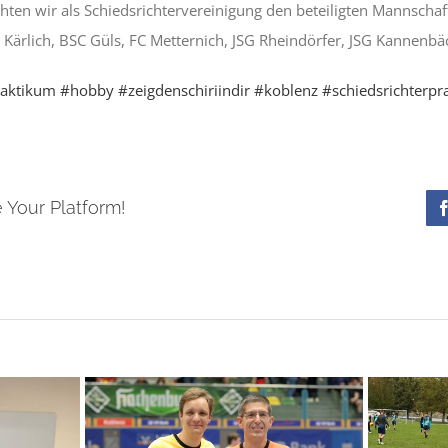
en wir als Schiedsrichtervereinigung den beteiligten Mannschaf
ärlich, BSC Güls, FC Metternich, JSG Rheindörfer, JSG Kannenbäc
aktikum
#hobby
#zeigdenschiriindir
#koblenz
#schiedsrichterpr
 Your Platform!