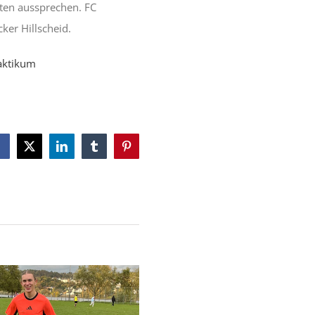
ten aussprechen. FC
ker Hillscheid.
aktikum
Facebook
X
LinkedIn
Tumblr
Pinterest