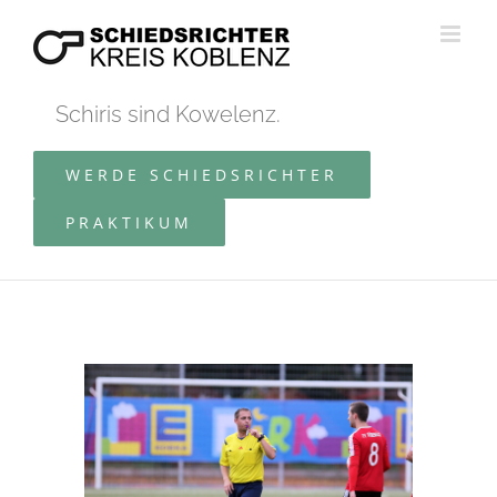
Zum
Inhalt
springen
Schiris sind Kowelenz.
WERDE SCHIEDSRICHTER
PRAKTIKUM
Zeige
grösseres
Bild