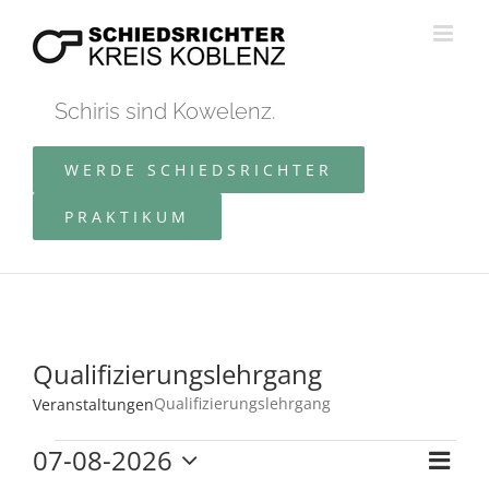
Zum
Inhalt
springen
Schiris sind Kowelenz.
WERDE SCHIEDSRICHTER
PRAKTIKUM
Qualifizierungslehrgang
Qualifizierungslehrgang
Veranstaltungen
Veranstaltungen
07-08-2026
Ver
Monat
Ans