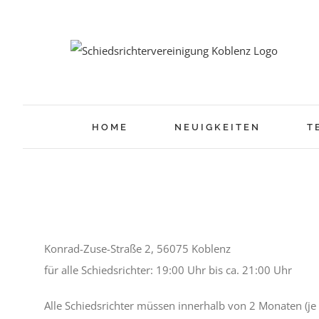
Zum
Inhalt
springen
1. Lerneinheit – 2. SR-
HOME
NEUIGKEITEN
T
-2026/27-
10. August von 19:00
-
20:30
Konrad-Zuse-Straße 2, 56075 Koblenz
für alle Schiedsrichter: 19:00 Uhr bis ca. 21:00 Uhr
Alle Schiedsrichter müssen innerhalb von 2 Monaten (je 