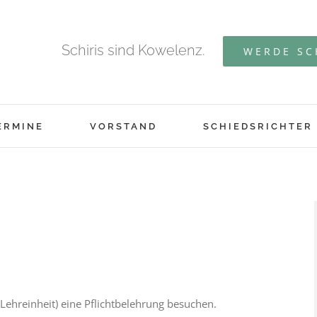
Schiris sind Kowelenz.
WERDE SC
Pflicht-Belehrung
ERMINE
VORSTAND
SCHIEDSRICHTER
Lehreinheit) eine Pflichtbelehrung besuchen.