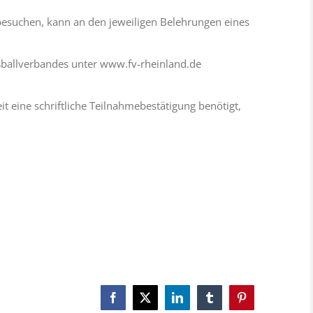
besuchen, kann an den jeweiligen Belehrungen eines
ßballverbandes unter www.fv-rheinland.de
t eine schriftliche Teilnahmebestätigung benötigt,
Facebook
X
LinkedIn
Tumblr
Pinterest