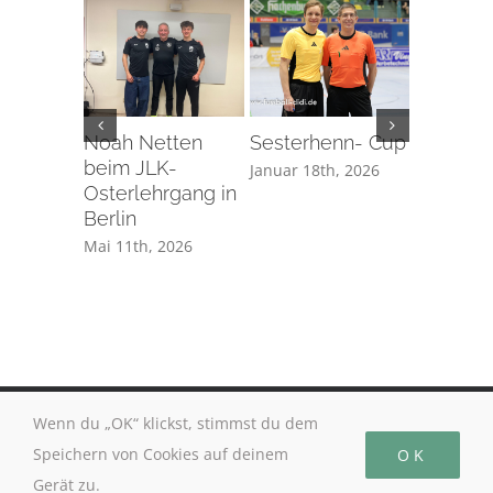
Noah Netten
Sesterhenn- Cup
Erstes
beim JLK-
Herrensp
Januar 18th, 2026
Osterlehrgang in
Schiedsr
Berlin
Manuel
Mai 11th, 2026
November 
Wenn du „OK“ klickst, stimmst du dem
© Copyright
2026 | Schiedsrichtervereinigung Koblenz
Speichern von Cookies auf deinem
OK
Alle Rechte vorbehalten |
Impressum
Gerät zu.