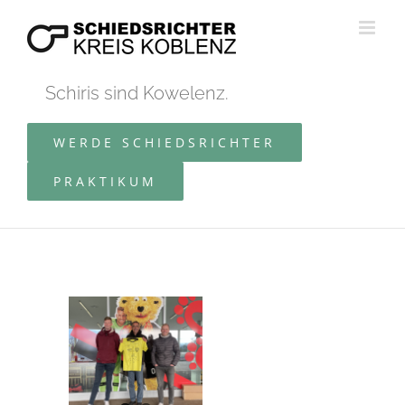
Zum
Inhalt
springen
Schiris sind Kowelenz.
WERDE SCHIEDSRICHTER
PRAKTIKUM
Zeige
grösseres
Bild