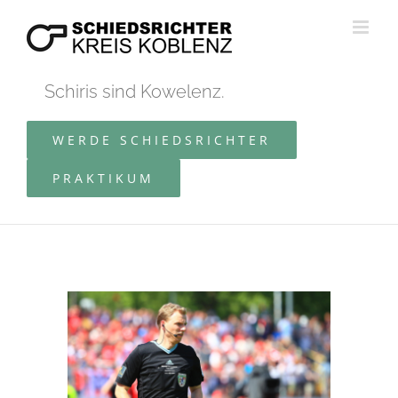
Zum
Inhalt
springen
Schiris sind Kowelenz.
WERDE SCHIEDSRICHTER
PRAKTIKUM
Zeige
grösseres
Bild