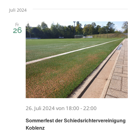
Datum
Ans
wählen.
Nav
Juli 2024
Nav
Fr.
26
26. Juli 2024 von 18:00
-
22:00
Sommerfest der Schiedsrichtervereinigung
Koblenz