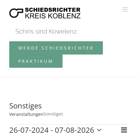
Zum
Inhalt
springen
Schiris sind Kowelenz.
WERDE SCHIEDSRICHTER
PRAKTIKUM
Sonstiges
Sonstiges
Veranstaltungen
Veranstaltungen
26-07-2024
 - 
07-08-2026
Ver
Liste
Ans